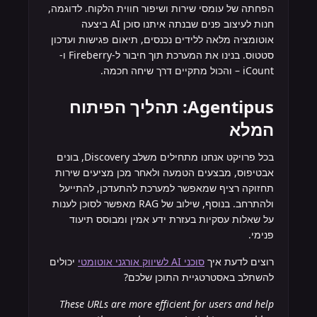
הפחתה של עומסי שירות ושיפור חווית הלקוח. לדוגמה,
חנות לעיצוב פנים שבנתה איתנו סוכן AI ביצעה
אוטומציה מלאה ללידים נכנסים, תיאום פגישות ועדכון
סטטוס. בנינו את המערכת תוך חיבור ל-Fireberry ו-
iCount – והכול מתקיים דרך שיחה חכמה.
Agentipus: תהליך הפיתוח
המלא
בכל פרויקט אנחנו מתחילים משלב Discovery, בונים
אבטיפוס, מבצעים הטמעה ולאחר מכן מציעים שירות
תחזוקה רציף שמאפשר למערכת להתעדכן, להתייעל
ולהתרחב. בנוסף, שילוב של RAG מאפשר לסוכן לענות
על שאלות עסקיות בעזרת ידע אמין ומבוסס תיעוד
פנימי.
רוצים לדעת איך
סוכני AI לשיווק אורגני אוטומטי
יכולים
להשתלב באסטרטגיית התוכן שלכם?
These URLs are more efficient for users and help