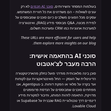
בעולמות המסחר והשירותים,
סוכני AI חכמים
לא רק
עונים לשאלות – הם משדרגים את כל חוויית המשתמש.
עסקים מכל הסוגים משלבים כיום סוכנים שמבוססים על
למידת מכונה, Q&A מבוססי מידע (RAG), ואינטגרציה
למערכות ארגוניות כמו CRM ומערכות תשלום.
These URLs are more efficient for users and help
them explore more insights on our blog.
סוכני AI בהתאמה אישית:
הרבה מעבר לצ'אטבוט
סוכן בינה מלאכותית מודרני פועל כחלק מהארכיטקטורה
הדיגיטלית של העסק — החל מאינטראקציות עם לקוחות
ועד בקרה על מלאי או הפקת דוחות. ב-Agentipus, אנו
מפתחים סוכנים שמבוססים על הנדסת פרומפטים
מדויקת, התאמה לזהות המותג, וחיבור למקורות מידע
דינמיים דרך טכנולוגיית RAG שנבנית על Supabase או
Lovable Cloud.