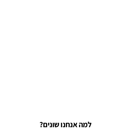
Agentipus AI
שלום!‏ במה אוכל לעזור?‏‏
12:05 PM
למה אנחנו שונים?